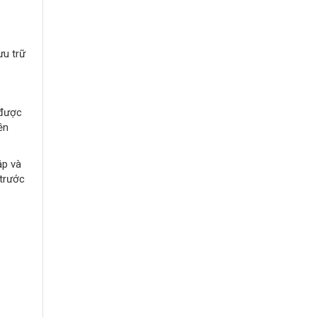
ưu trữ
 được
ền
ập và
 trước