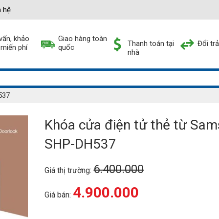
n hệ
vấn, khảo
Giao hàng toàn
Thanh toán tại
Đổi tr
 miến phí
quốc
nhà
537
Khóa cửa điện tử thẻ từ Sa
SHP-DH537
6.400.000
Giá thị trường:
4.900.000
Giá bán:
Khóa cửa điện tử thẻ từ Samsung SHP-DH537 quan