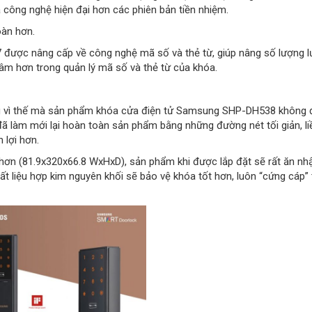
công nghệ hiện đại hơn các phiên bản tiền nhiệm.
oàn hơn.
ược nâng cấp về công nghệ mã số và thẻ từ, giúp nâng số lượng l
tâm hơn trong quản lý mã số và thẻ từ của khóa.
ng vì thế mà sản phẩm khóa cửa điện tử Samsung SHP-DH538 không
 đã làm mới lại hoàn toàn sản phẩm bằng những đường nét tối giản, li
 lợi hơn.
hơn (81.9x320x66.8 WxHxD), sản phẩm khi được lắp đặt sẽ rất ăn nh
hất liệu hợp kim nguyên khối sẽ bảo vệ khóa tốt hơn, luôn “cứng cáp”