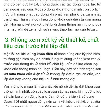
cho độ bền cực kỳ tốt, chống được các tác động ngoại lực từ
bên ngoài hiệu quả. Một số dòng khóa thông minh còn có tích
hợp tính năng phát báo động khi phát hiện phá khóa, xâm nhập
trái phép. Thậm chí có nhiều dòng khóa cửa điện tử còn mang
đến khả năng kết nối với thiết bị di động thông minh thông qua
Internet, Wifi để xem lịch sử ra vào, thao tác mở cửa từ xa,…
3. Không xem xét kỹ về thiết kế, chất
liệu cửa trước khi lắp đặt
Một
lỗi sai khi dùng khóa điện tử
khác cũng cực kỳ phổ biến,
thường gặp hiện nay đó chính là người dùng không xem xét kỹ
trước các thông tin về thiết kế, chất liệu cửa để lựa chọn loại
khóa cửa thông minh phù hợp. Điều này gây nên tình trạng sau
khi
mua khóa cửa điện tử
về không lắp đặt được lên cửa, khó
lắp đặt hay không cho hiệu quả như mong đợi.
Với những loại cửa làm từ chất liệu gỗ sẽ dễ lắp đặt khóa cửa
thông minh nhất, còn các loại cửa sắt hay inox, kính cường lực
sẽ cần lựa chọn đúng loại khóa mới có thể lắp và sử dụng
được. Tốt nhất người dùng nên xem xét kiểu thiết kế, chất liệu
cửa và cung cấp thông tin để các nhân viên tư vấn tại đơn vị