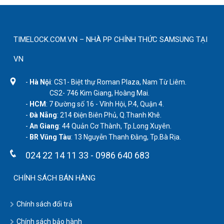
TIMELOCK.COM.VN – NHÀ PP CHÍNH THỨC SAMSUNG TẠI
VN
-
Hà Nội
: CS1- Biệt thự Roman Plaza, Nam Từ Liêm.
CS2- 746 Kim Giang, Hoàng Mai.
-
HCM
: 7 Đường số 16 - Vĩnh Hội, P.4, Quận 4.
-
Đà Nẵng
: 214 Điện Biên Phủ, Q.Thanh Khê.
-
An Giang
: 44 Quản Cơ Thành, Tp.Long Xuyên.
-
BR Vũng Tàu
: 13 Nguyễn Thanh Đằng, Tp.Bà Rịa.
024 22 14 11 33
-
0986 640 683
CHÍNH SÁCH BÁN HÀNG
Chính sách đổi trả
Chính sách bảo hành