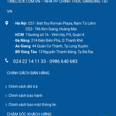
TIMELOCK.COM.VN – NHÀ PP CHÍNH THỨC SAMSUNG TẠI
VN
-
Hà Nội
: CS1- Biệt thự Roman Plaza, Nam Từ Liêm.
CS2- 746 Kim Giang, Hoàng Mai.
-
HCM
: 7 Đường số 16 - Vĩnh Hội, P.4, Quận 4.
-
Đà Nẵng
: 214 Điện Biên Phủ, Q.Thanh Khê.
-
An Giang
: 44 Quản Cơ Thành, Tp.Long Xuyên.
-
BR Vũng Tàu
: 13 Nguyễn Thanh Đằng, Tp.Bà Rịa.
024 22 14 11 33
-
0986 640 683
CHÍNH SÁCH BÁN HÀNG
Chính sách đổi trả
Chính sách bảo hành
Chính sách bảo mật thông tin
CHĂM SÓC KHÁCH HÀNG