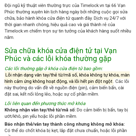
Đội ngũ kỹ thuật viên thường trực của Timelock.vn tại 66 Vạn
Phúc thường xuyên kín lịch hàng ngày bởi những cuộc gọi sửa
chữa, bảo hành khóa cửa điện tử quanh đây. Dịch vụ 24/7 với
thời gian nhanh chóng, hiệu quả cao và giá thành rẻ của
Timelock.vn chiếm trọn sự tin tưởng của khách hàng suốt nhiều
năm.
Sửa chữa khóa cửa điện tử tại Vạn
Phúc và các lỗi khóa thường gặp
Các lỗi thường gặp ở khóa cửa điện tử bao gồm:
Lỗi nhận dạng vân tay/thẻ từ/mã số, khóa không tự khóa, màn
hình cảm ứng không hoạt động, và lỗi hết pin đột ngột
. Các lỗi
này thường do vấn đề về nguồn điện (pin), cảm biến bẩn, cài
đặt sai, kết nối lỏng lẻo, hoặc sự cố phần mềm.
Lỗi liên quan đến phương thức mở khóa
Không nhận vân tay/thẻ từ/mã số:
Do cảm biến bị bẩn, tay bị
ướt/khô, pin yếu hoặc lỗi phần mềm.
Báo nhận thẻ/vân tay thành công nhưng không mở khóa:
Có thể do chốt khóa bị kẹt, lắp đặt chưa chuẩn, hoặc lỗi phần