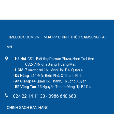
TIMELOCK.COM.VN – NHÀ PP CHÍNH THỨC SAMSUNG TẠI
VN
-
Hà Nội
: CS1- Biệt thự Roman Plaza, Nam Từ Liêm.
CS2- 746 Kim Giang, Hoàng Mai.
-
HCM
: 7 Đường số 16 - Vĩnh Hội, P.4, Quận 4.
-
Đà Nẵng
: 214 Điện Biên Phủ, Q.Thanh Khê.
-
An Giang
: 44 Quản Cơ Thành, Tp.Long Xuyên.
-
BR Vũng Tàu
: 13 Nguyễn Thanh Đằng, Tp.Bà Rịa.
024 22 14 11 33
-
0986 640 683
CHÍNH SÁCH BÁN HÀNG