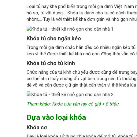
Loại tủ này khá phổ biến trong mỗi gia đình Việt Nam n
hồ sơ, tủ vật dụng,… Khóa tủ dành cho tủ có cánh thườn
nhôm,… Tuy là với thiết kế khá đơn giản và nhỏ gọn nh
Khóa tủ cho ngăn kéo
Trong mỗi gia đình chắc hẳn đều có nhiều ngăn kéo tủ đ
kéo vì thế được thiết kế khá nhỏ gọn đồng thời vẫn có 
Khóa tủ cho tủ kính
Chức năng của tủ kính chủ yếu được dùng để trưng bày 
có thể nhìn thấy những đồ vật bên trong nên tủ thường
dễ vỡ và cần được giữ gìn thật cẩn thận vì thế khóa lùa
Tham khảo:
Khóa cửa vân tay có giá < 8 triệu
.
Dựa vào loại khóa
Khóa cơ
Đây là loại khóa sử dụng chìa khóa để mở tủ. Khóa tủ 