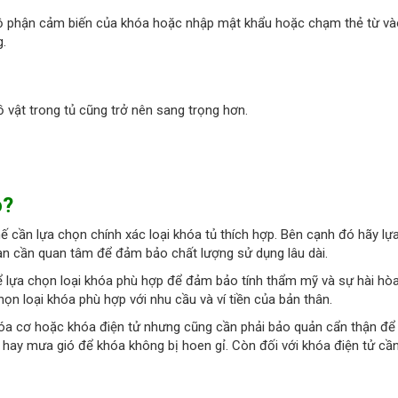
ộ phận cảm biến của khóa hoặc nhập mật khẩu hoặc chạm thẻ từ và
.
ồ vật trong tủ cũng trở nên sang trọng hơn.
o?
thế cần lựa chọn chính xác loại khóa tủ thích hợp. Bên cạnh đó hãy lự
bạn cần quan tâm để đảm bảo chất lượng sử dụng lâu dài.
để lựa chọn loại khóa phù hợp để đảm bảo tính thẩm mỹ và sự hài hò
n loại khóa phù hợp với nhu cầu và ví tiền của bản thân.
hóa cơ hoặc khóa điện tử nhưng cũng cần phải bảo quản cẩn thận để 
 hay mưa gió để khóa không bị hoen gỉ. Còn đối với khóa điện tử cần