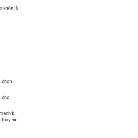
o khóa là
a chọn
a cho
tránh bị
 thay pin