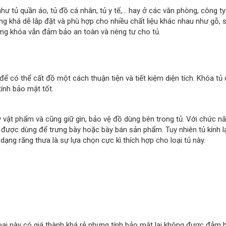
hư tủ quần áo, tủ đồ cá nhân, tủ y tế,… hay ở các văn phòng, công ty
g khá dễ lắp đặt và phù hợp cho nhiều chất liệu khác nhau như gỗ, s
ưng khóa vẫn đảm bảo an toàn và riêng tư cho tủ.
ể có thể cất đồ một cách thuận tiện và tiết kiệm diện tích. Khóa tủ
tính bảo mật tốt.
vật phẩm và cũng giữ gìn, bảo vệ đồ dùng bên trong tủ. Với chức nă
 được dùng để trưng bày hoặc bày bán sản phẩm. Tuy nhiên tủ kính lạ
 dạng răng thưa là sự lựa chọn cực kì thích hợp cho loại tủ này.
loại này có giá thành khá rẻ nhưng tính bảo mật lại không được đảm