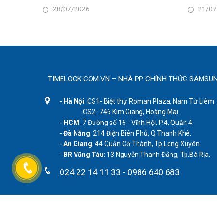
28/07/2026
21/07
TIMELOCK.COM.VN – NHÀ PP CHÍNH THỨC SAMSUN
-
Hà Nội
: CS1- Biệt thự Roman Plaza, Nam Từ Liêm.
CS2- 746 Kim Giang, Hoàng Mai.
-
HCM
: 7 Đường số 16 - Vĩnh Hội, P.4, Quận 4.
-
Đà Nẵng
: 214 Điện Biên Phủ, Q.Thanh Khê.
-
An Giang
: 44 Quản Cơ Thành, Tp.Long Xuyên.
-
BR Vũng Tàu
: 13 Nguyễn Thanh Đằng, Tp.Bà Rịa.
024 22 14 11 33
-
0986 640 683